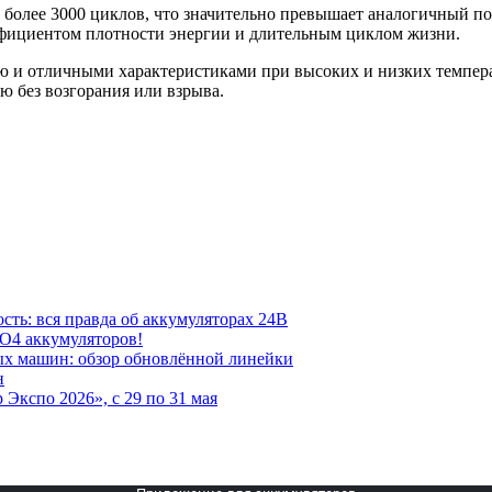
с более 3000 циклов, что значительно превышает аналогичный 
ффициентом плотности энергии и длительным циклом жизни.
 и отличными характеристиками при высоких и низких температ
ю без возгорания или взрыва.
ть: вся правда об аккумуляторах 24В
PO4 аккумуляторов!
х машин: обзор обновлённой линейки
н
кспо 2026», с 29 по 31 мая