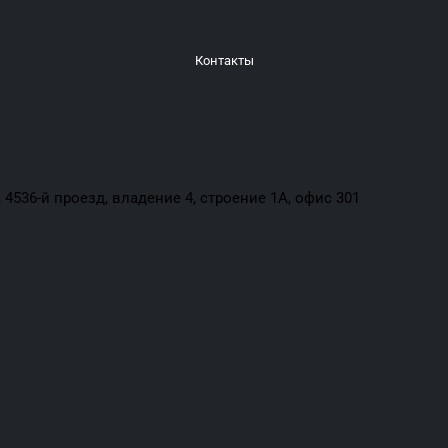
Контакты
4536-й проезд, владение 4, строение 1А, офис 301