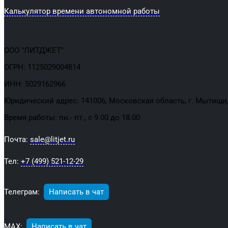
Калькулятор времени автономной работы
ООО "ЛИТДЖЕТ"
ОГРН: 1125029004814
ИНН: 5029162966
Юридический адрес: 141006, Московская область, г. Мытищи, 
Время работы: пн.- пт., с 9.00 до 18.00
Почта:
sale@litjet.ru
Тел:
+7 (499) 521-12-29
Телеграм:
Написать в чат
МАХ:
Написать в чат