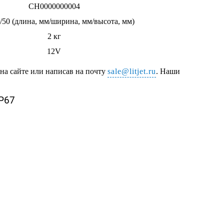
CH0000000004
/50 (длина, мм/ширина, мм/высота, мм)
2 кг
12V
у на сайте или написав на почту
sale@litjet.ru
. Наши
IP67