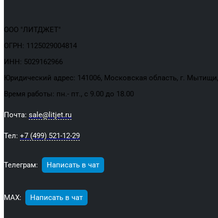
ООО "ЛИТДЖЕТ"
ОГРН: 1125029004814
ИНН: 5029162966
Юридический адрес: 141006, Московская область, г. Мытищи, 
Время работы: пн.- пт., с 9.00 до 18.00
Почта:
sale@litjet.ru
Тел:
+7 (499) 521-12-29
Телеграм:
Написать в чат
МАХ:
Написать в чат