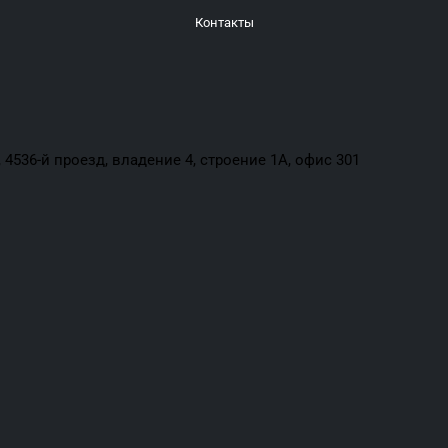
Контакты
4536-й проезд, владение 4, строение 1А, офис 301