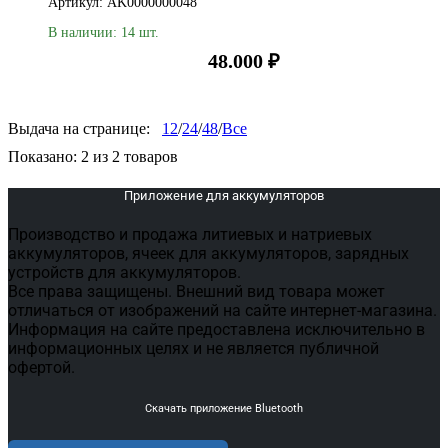
Артикул: AK0000000048
В наличии: 14 шт.
48.000
₽
Выдача на странице:
12
/
24
/
48
/
Все
Показано:
2
из
2
товаров
Приложение для аккумуляторов
Производство и продажа литиевых и натриевых
аккумуляторов, ячеек для аккумуляторов, зарядных
устройств для аккумуляторов.
Все права защищены. Внешний вид товара может
отличаться от изображений на сайте интернет-магазина.
Информация на сайте предоставлена исключительно в
информационных целях и не является публичной
офертой.
Скачать приложение Bluetooth