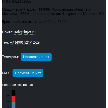
ИНН: 5029162966
Юридический адрес: 141006, Московская область, г.
Мытищи, 4536-й проезд, владение 4, строение 1А, офис 301
Время работы: пн.- пт., с 9.00 до 18.00
Почта:
sale@litjet.ru
Тел:
+7 (499) 521-12-29
Телеграм:
Написать в чат
МАХ:
Написать в чат
Подпишитесь на нас