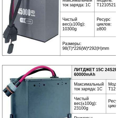
Максимальный
Модель:
ток заряда: 1C
T1210521
Чистый
Ресурс
вес(±100g):
циклов:
10300g
≥800
Размеры:
98(T)*226(W)*292(H)mm
ЛИТДЖЕТ 15C 24S2P 
60000mAh
Максимальный
Моде
ток заряда: 1C
T12
Чистый
Ресу
вес(±100g):
цикл
23100g