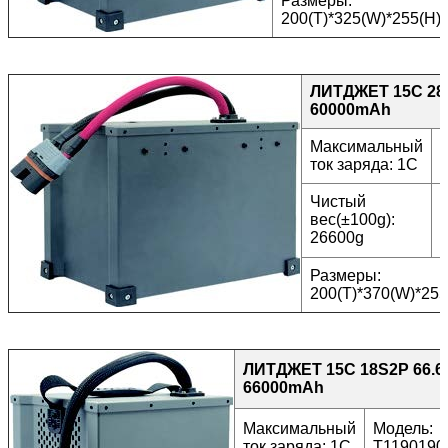
Размеры:
200(T)*325(W)*255(H
ЛИТДЖЕТ 15C 28
60000mAh
Максимальный
ток заряда: 1C
Чистый
вес(±100g):
ц
26600g
Размеры:
200(T)*370(W)*25
ЛИТДЖЕТ 15C 18S2P 66.6
66000mAh
Максимальный
Модель:
ток заряда: 1C
T1190190