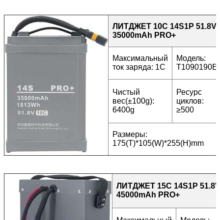
ЛИТДЖЕТ 10C 14S1P 51.8V
35000mAh PRO+
Максимальный
Модель:
ток заряда: 1C
T1090190E
Чистый
Ресурс
вес(±100g):
циклов:
6400g
≥500
Размеры:
175(T)*105(W)*255(H)mm
ЛИТДЖЕТ 15C 14S1P 51.8
45000mAh PRO+