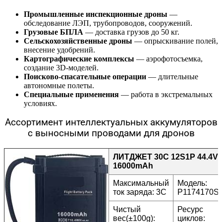
Промышленные инспекционные дроны
—
обследование ЛЭП, трубопроводов, сооружений.
Грузовые БПЛА
— доставка грузов до 50 кг.
Сельскохозяйственные дроны
— опрыскивание полей,
внесение удобрений.
Картографические комплексы
— аэрофотосъемка,
создание 3D-моделей.
Поисково-спасательные операции
— длительные
автономные полеты.
Специальные применения
— работа в экстремальных
условиях.
Ассортимент интеллектуальных аккумуляторов
с выносными проводами для дронов
ЛИТДЖЕТ 30C 12S1P 44.4V
16000mAh
Максимальный
Модель:
ток заряда: 3C
P1174170S
Чистый
Ресурс
вес(±100g):
циклов: