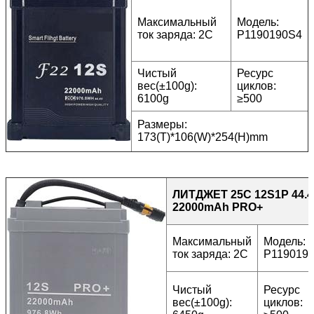
Максимальный
Модель:
ток заряда: 2C
P1190190S4
Чистый
Ресурс
вес(±100g):
циклов:
6100g
≥500
Размеры:
173(T)*106(W)*254(H)mm
ЛИТДЖЕТ 25C 12S1P 44.
22000mAh PRO+
Максимальный
Модель:
ток заряда: 2C
P119019
Чистый
Ресурс
вес(±100g):
циклов: