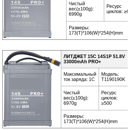
Чистый
Ресурс
вес(±100g):
циклов: ≥6
6990g
Размеры:
173(T)*106(W)*254(H)mm
ЛИТДЖЕТ 15C 14S1P 51.8V
33000mAh PRO+
Максимальный
Модель:
ток заряда: 1C
T1190190K
Чистый
Ресурс
вес(±100g):
циклов:
6970g
≥500
Размеры:
173(T)*106(W)*254(H)mm