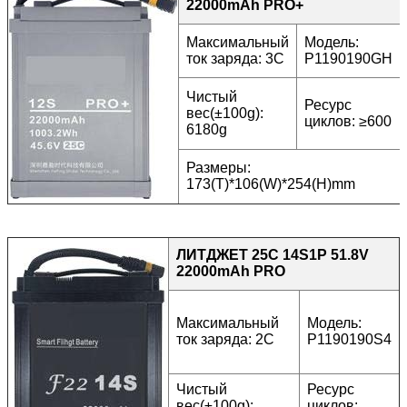
22000mAh PRO+
Максимальный
Модель:
ток заряда: 3C
P1190190GH
Чистый
Ресурс
вес(±100g):
циклов: ≥600
6180g
Размеры:
173(T)*106(W)*254(H)mm
ЛИТДЖЕТ 25C 14S1P 51.8V
22000mAh PRO
Максимальный
Модель:
ток заряда: 2C
P1190190S4
Чистый
Ресурс
вес(±100g):
циклов: