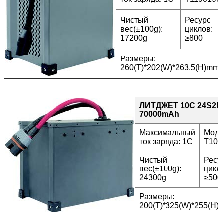
Чистый
Ресурс
вес(±100g):
циклов:
17200g
≥800
Размеры:
260(T)*202(W)*263.5(H)mm
ЛИТДЖЕТ 10C 24S2P 
70000mAh
Максимальный
Моде
ток заряда: 1C
T10
Чистый
Ресу
вес(±100g):
цикл
24300g
≥500
Размеры:
200(T)*325(W)*255(H