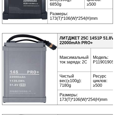
6850g
≥500
Размеры:
173(T)*106(W)*254(H)mm
ЛИТДЖЕТ 25C 14S1P 51.8V
22000mAh PRO+
Максимальный
Модель:
ток заряда: 2C
P1190190S
Чистый
Ресурс
вес(±100g):
циклов:
7180g
≥500
Размеры:
173(T)*106(W)*254(H)mm