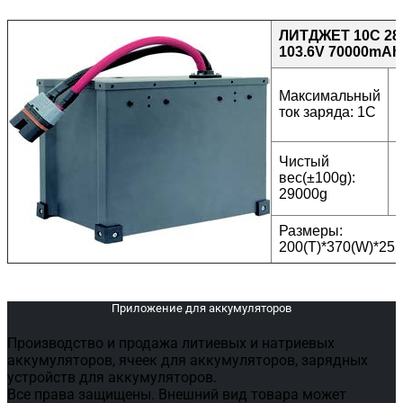
ЛИТДЖЕТ 10C 28
103.6V 70000mAh
Максимальный
ток заряда: 1C
Чистый
вес(±100g):
ц
29000g
Размеры:
200(T)*370(W)*25
Приложение для аккумуляторов
Производство и продажа литиевых и натриевых
аккумуляторов, ячеек для аккумуляторов, зарядных
устройств для аккумуляторов.
Все права защищены. Внешний вид товара может