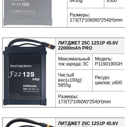
6450g
≥500
Размеры:
173(T)*106(W)*254(H)mm
ЛИТДЖЕТ 25C 12S1P 45.6V
22000mAh PRO
Максимальный
Модель:
ток заряда: 3C
P1190190GH
Чистый
Ресурс
вес(±100g):
циклов: ≥600
5855g
Размеры:
173(T)*106(W)*254(H)mm
ЛИТДЖЕТ 25C 12S1P 45.6V