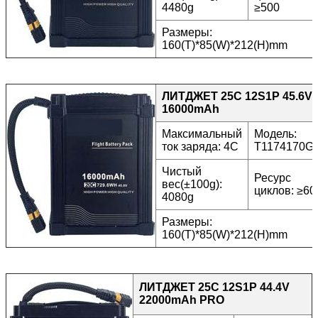
4480g
≥500
Размеры:
160(T)*85(W)*212(H)mm
ЛИТДЖЕТ 25C 12S1P 45.6V
16000mAh
Максимальный
Модель:
ток заряда: 4C
T1174170G
Чистый
Ресурс
вес(±100g):
циклов: ≥60
4080g
Размеры:
160(T)*85(W)*212(H)mm
ЛИТДЖЕТ 25C 12S1P 44.4V
22000mAh PRO