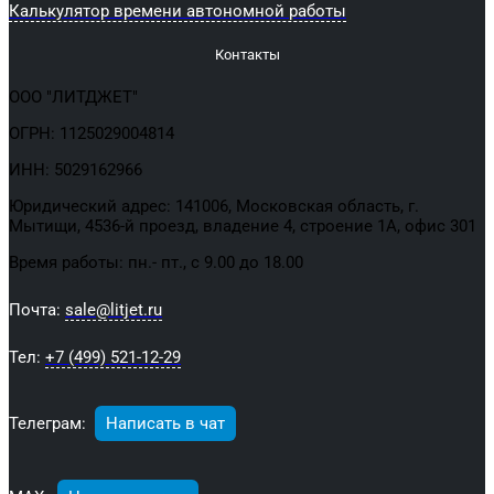
Калькулятор времени автономной работы
Контакты
ООО "ЛИТДЖЕТ"
ОГРН: 1125029004814
ИНН: 5029162966
Юридический адрес: 141006, Московская область, г.
Мытищи, 4536-й проезд, владение 4, строение 1А, офис 301
Время работы: пн.- пт., с 9.00 до 18.00
Почта:
sale@litjet.ru
Тел:
+7 (499) 521-12-29
Телеграм:
Написать в чат