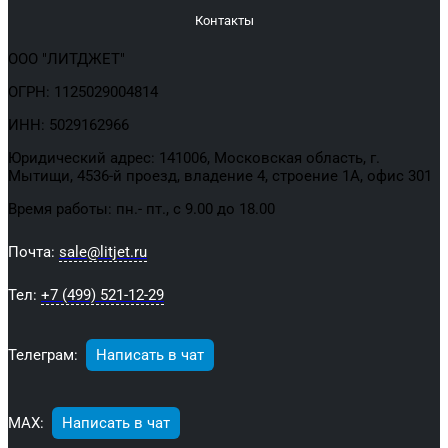
Контакты
ООО "ЛИТДЖЕТ"
ОГРН: 1125029004814
ИНН: 5029162966
Юридический адрес: 141006, Московская область, г.
Мытищи, 4536-й проезд, владение 4, строение 1А, офис 301
Время работы: пн.- пт., с 9.00 до 18.00
Почта:
sale@litjet.ru
Тел:
+7 (499) 521-12-29
Телеграм:
Написать в чат
МАХ:
Написать в чат