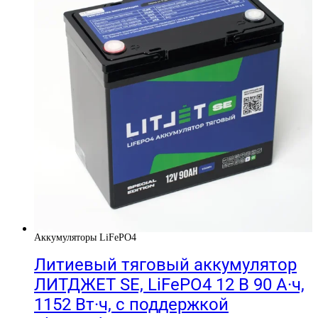
Аккумуляторы LiFePO4
Литиевый тяговый аккумулятор
ЛИТДЖЕТ SE, LiFePO4 12 В 90 А·ч,
1152 Вт·ч, с поддержкой