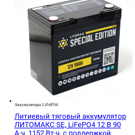
Аккумуляторы LiFePO4
Литиевый тяговый аккумулятор
ЛИТОМАКС SE, LiFePO4 12 В 90
А·ч, 1152 Вт·ч, с поддержкой