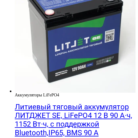
Аккумуляторы LiFePO4
Литиевый тяговый аккумулятор
ЛИТДЖЕТ SE, LiFePO4 12 В 90 А·ч,
1152 Вт·ч, с поддержкой
Bluetooth,IP65, BMS 90 А