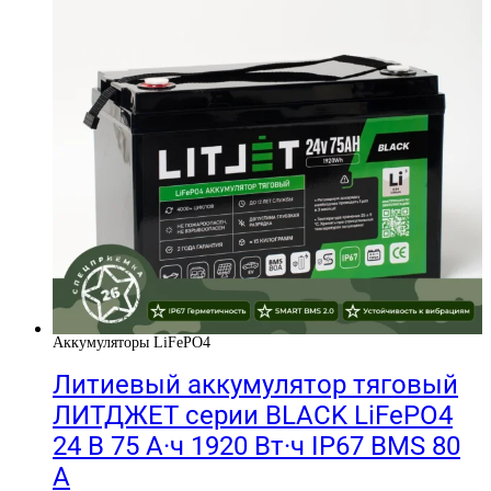
Аккумуляторы LiFePO4
Литиевый аккумулятор тяговый
ЛИТДЖЕТ серии BLACK LiFePO4
24 В 75 А·ч 1920 Вт·ч IP67 BMS 80
А