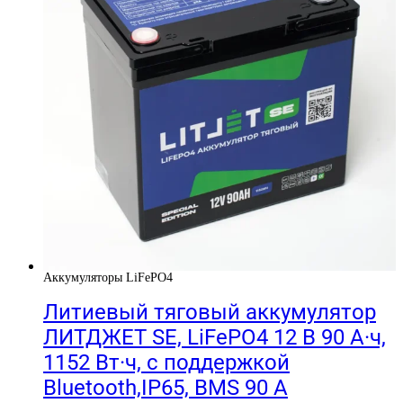
Аккумуляторы LiFePO4
Литиевый тяговый аккумулятор
ЛИТДЖЕТ SE, LiFePO4 12 В 90 А·ч,
1152 Вт·ч, с поддержкой
Bluetooth,IP65, BMS 90 А