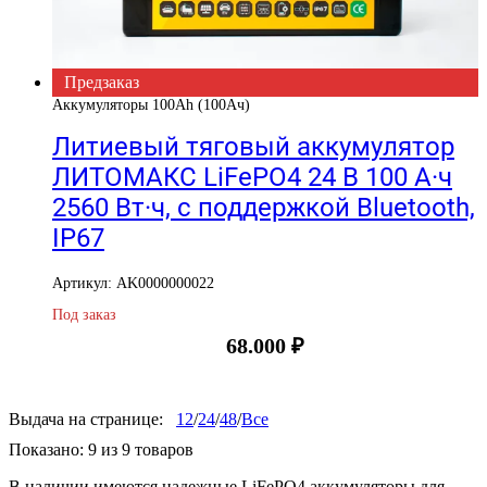
Предзаказ
Аккумуляторы 100Ah (100Ач)
Литиевый тяговый аккумулятор
ЛИТОМАКС LiFePO4 24 В 100 А·ч
2560 Вт·ч, с поддержкой Bluetooth,
IP67
Артикул: AK0000000022
Под заказ
68.000
₽
Выдача на странице:
12
/
24
/
48
/
Все
Показано:
9
из
9
товаров
В наличии имеются надежные LiFePO4 аккумуляторы для