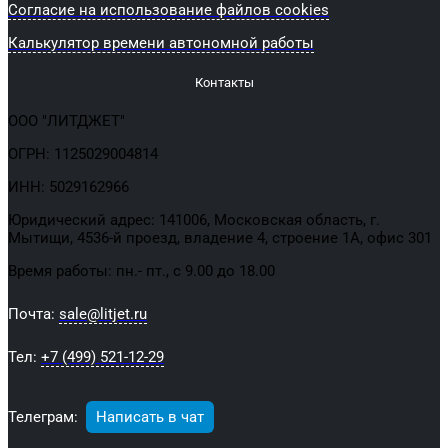
Согласие на использование файлов cookies
Калькулятор времени автономной работы
Контакты
ООО "ЛИТДЖЕТ"
ОГРН: 1125029004814
ИНН: 5029162966
Юридический адрес: 141006, Московская область, г.
Мытищи, 4536-й проезд, владение 4, строение 1А, офис 301
Время работы: пн.- пт., с 9.00 до 18.00
Почта:
sale@litjet.ru
Тел:
+7 (499) 521-12-29
Телеграм:
Написать в чат