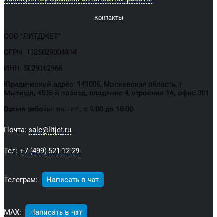
Контакты
ООО "ЛИТДЖЕТ"
ОГРН: 1125029004814
ИНН: 5029162966
Юридический адрес: 141006, Московская область, г.
Мытищи, 4536-й проезд, владение 4, строение 1А, офис 301
Время работы: пн.- пт., с 9.00 до 18.00
Почта:
sale@litjet.ru
Тел:
+7 (499) 521-12-29
Телеграм:
Написать в чат
МАХ:
Написать в чат