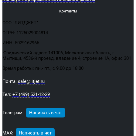
Контакты
ООО "ЛИТДЖЕТ"
ОГРН: 1125029004814
ИНН: 5029162966
Юридический адрес: 141006, Московская область, г.
Мытищи, 4536-й проезд, владение 4, строение 1А, офис 301
Время работы: пн.- пт., с 9.00 до 18.00
Почта:
sale@litjet.ru
Тел:
+7 (499) 521-12-29
Телеграм:
Написать в чат
МАХ:
Написать в чат