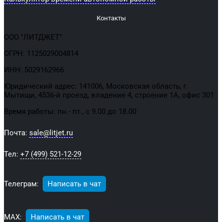
Контакты
ООО "ЛИТДЖЕТ"
ОГРН: 1125029004814
ИНН: 5029162966
Юридический адрес: 141006, Московская область, г.
Мытищи, 4536-й проезд, владение 4, строение 1А, офис 301
Время работы: пн.- пт., с 9.00 до 18.00
Почта:
sale@litjet.ru
Тел:
+7 (499) 521-12-29
Телеграм:
Написать в чат
МАХ:
Написать в чат