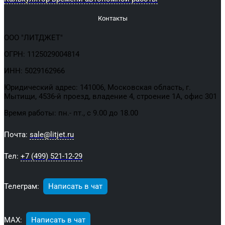
Контакты
ООО "ЛИТДЖЕТ"
ОГРН: 1125029004814
ИНН: 5029162966
Юридический адрес: 141006, Московская область, г.
Мытищи, 4536-й проезд, владение 4, строение 1А, офис 301
Время работы: пн.- пт., с 9.00 до 18.00
Почта:
sale@litjet.ru
Тел:
+7 (499) 521-12-29
Телеграм:
Написать в чат
МАХ:
Написать в чат