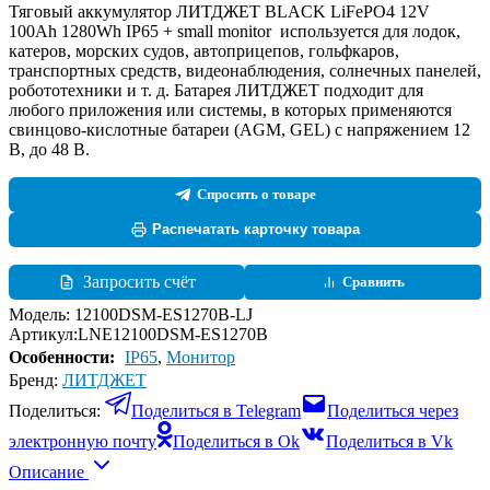
Тяговый аккумулятор ЛИТДЖЕТ BLACK LiFePO4 12V
100Ah 1280Wh IP65 + small monitor используется для лодок,
катеров, морских судов, автоприцепов, гольфкаров,
транспортных средств, видеонаблюдения, солнечных панелей,
робототехники и т. д. Батарея ЛИТДЖЕТ подходит для
любого приложения или системы, в которых применяются
свинцово-кислотные батареи (AGM, GEL) с напряжением 12
В, до 48 В.
Спросить о товаре
Распечатать карточку товара
Запросить счёт
Сравнить
Модель:
12100DSM-ES1270B-LJ
Артикул:
LNE12100DSM-ES1270B
Особенности:
IP65
,
Монитор
Бренд:
ЛИТДЖЕТ
Поделиться:
Поделиться в Telegram
Поделиться через
электронную почту
Поделиться в Ok
Поделиться в Vk
Описание