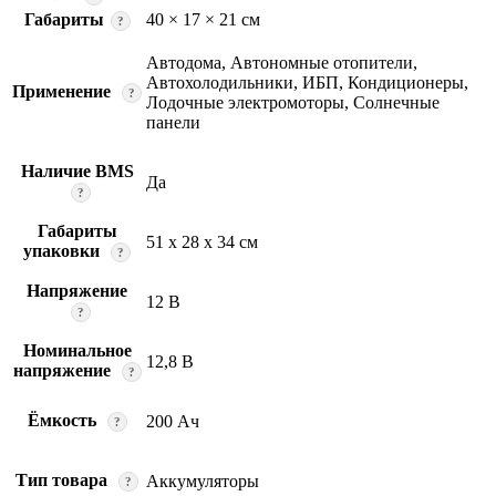
Габариты
40 × 17 × 21 см
?
Автодома, Автономные отопители,
Автохолодильники, ИБП, Кондиционеры,
Применение
?
Лодочные электромоторы, Солнечные
панели
Наличие BMS
Да
?
Габариты
51 x 28 x 34 см
упаковки
?
Напряжение
12 В
?
Номинальное
12,8 В
напряжение
?
Ёмкость
200 Ач
?
Тип товара
Аккумуляторы
?