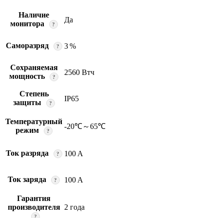
Наличие
Да
монитора
?
Саморазряд
3 %
?
Сохраняемая
2560 Втч
мощность
?
Степень
IP65
защиты
?
Температурный
-20℃～65℃
режим
?
Ток разряда
100 A
?
Ток заряда
100 A
?
Гарантия
производителя
2 года
?