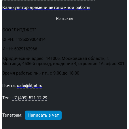
Калькулятор времени автономной работы
Контакты
ООО "ЛИТДЖЕТ"
ОГРН: 1125029004814
ИНН: 5029162966
Юридический адрес: 141006, Московская область, г.
Мытищи, 4536-й проезд, владение 4, строение 1А, офис 301
Время работы: пн.- пт., с 9.00 до 18.00
Почта:
sale@litjet.ru
Тел:
+7 (499) 521-12-29
Телеграм:
Написать в чат