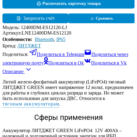
Распечатать карточку товара
Запросить счёт
Сравнить
Модель:
12400DM-ES12120-LJ
Артикул:
LNE12400DM-ES12120
Особенности:
Bluetooth
,
IP65
Бренд:
ЛИТДЖЕТ
Поделиться:
Поделиться в Telegram
Поделиться через
электронную почту
Поделиться в Ok
Поделиться в Vk
Описание
Литий железо-фосфатный аккумулятор (LiFePO4) тяговый
ЛИТДЖЕТ GREEN имеет напряжение 12 вольт, предназначен
для работы в глубоких циклах разряда и заряда. Не может
быть использован для запуска ДВС. Относится к
тяговым аккумуляторам
.
Сферы применения
Аккумулятор ЛИТДЖЕТ GREEN LiFePO4 12V 400Ah –
надежный и долговечный источник энергии для ИБП