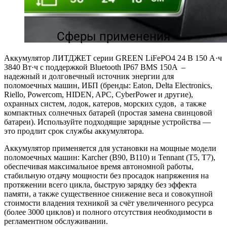
Сферы применения
Аккумулятор ЛИТДЖЕТ серии GREEN LiFePO4 24 В 150 А·ч
3840 Вт·ч с поддержкой Bluetooth IP67 BMS 150A –
надежный и долговечный источник энергии для
поломоечных машин, ИБП (бренды: Eaton, Delta Electronics,
Riello, Powercom, HIDEN, APC, CyberPower и другие),
охранных систем, лодок, катеров, морских судов, а также
компактных солнечных батарей (простая замена свинцовой
батареи). Используйте подходящие зарядные устройства —
это продлит срок службы аккумулятора.
Аккумулятор применяется для установки на мощные модели
поломоечных машин: Karcher (B90, B110) и Tennant (T5, T7),
обеспечивая максимальное время автономной работы,
стабильную отдачу мощности без просадок напряжения на
протяжении всего цикла, быструю зарядку без эффекта
памяти, а также существенное снижение веса и совокупной
стоимости владения техникой за счёт увеличенного ресурса
(более 3000 циклов) и полного отсутствия необходимости в
регламентном обслуживании.