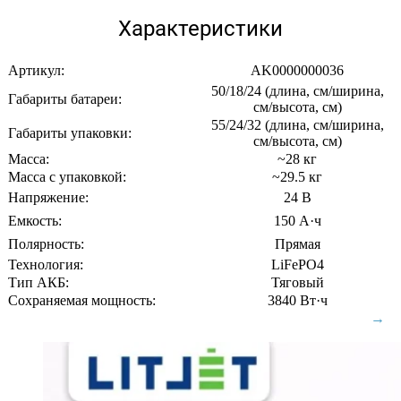
Характеристики
Артикул:
AK0000000036
50/18/24 (длина, см/ширина,
Габариты батареи:
см/высота, см)
55/24/32 (длина, см/ширина,
Габариты упаковки:
см/высота, см)
Масса:
~28 кг
Масса с упаковкой:
~29.5 кг
Напряжение:
24 В
Емкость:
150 А·ч
Полярность:
Прямая
Технология:
LiFePO4
Тип АКБ:
Тяговый
Сохраняемая мощность:
3840 Вт·ч