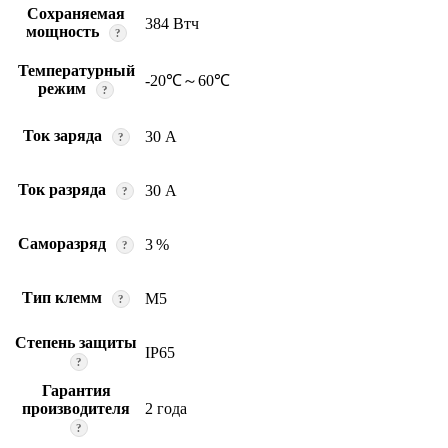
Сохраняемая
384 Втч
мощность
?
Температурный
-20℃～60℃
режим
?
Ток заряда
30 А
?
Ток разряда
30 А
?
Саморазряд
3 %
?
Тип клемм
M5
?
Степень защиты
IP65
?
Гарантия
производителя
2 года
?