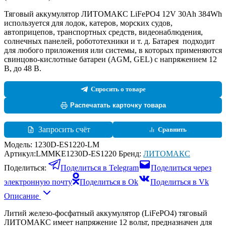
Тяговый аккумулятор ЛИТОМАКС LiFePO4 12V 30Ah 384Wh
используется для лодок, катеров, морских судов,
автоприцепов, транспортных средств, видеонаблюдения,
солнечных панелей, робототехники и т. д. Батарея подходит
для любого приложения или системы, в которых применяются
свинцово-кислотные батареи (AGM, GEL) с напряжением 12
В, до 48 В.
Спросить о товаре
Распечатать карточку товара
Запросить счёт
Сравнить
Модель:
1230D-ES1220-LM
Артикул:
LMMKE1230D-ES1220
Бренд:
ЛИТОМАКС
Поделиться:
Поделиться в Telegram
Поделиться через
электронную почту
Поделиться в Ok
Поделиться в Vk
Описание
Литий железо-фосфатный аккумулятор (LiFePO4) тяговый
ЛИТОМАКС имеет напряжение 12 вольт, предназначен для