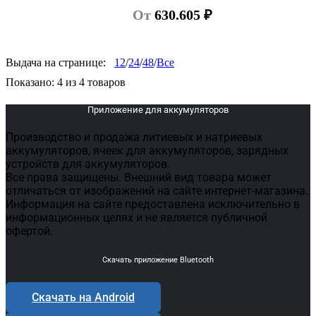
От
630.605
₽
Выдача на странице:
12
/
24
/
48
/
Все
Показано:
4
из
4
товаров
Приложение для аккумуляторов
Производство и продажа литиевых и натриевых
аккумуляторов, ячеек для аккумуляторов, зарядных
устройств для аккумуляторов.
Все права защищены. Внешний вид товара может
отличаться от изображений на сайте интернет-магазина.
Информация на сайте предоставлена исключительно в
информационных целях и не является публичной
офертой.
Скачать приложение Bluetooth
Скачать на Android