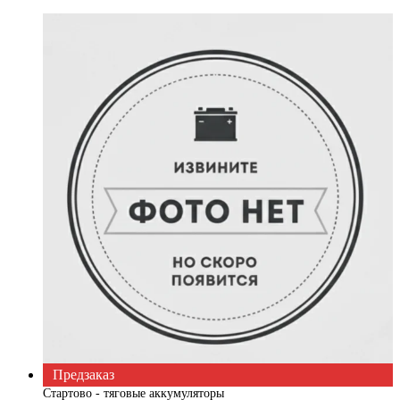
Предзаказ
Cтартово - тяговые аккумуляторы