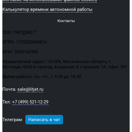
Калькулятор времени автономной работы
Контакты
ООО "ЛИТДЖЕТ"
ОГРН: 1125029004814
ИНН: 5029162966
Юридический адрес: 141006, Московская область, г.
Мытищи, 4536-й проезд, владение 4, строение 1А, офис 301
Время работы: пн.- пт., с 9.00 до 18.00
Почта:
sale@litjet.ru
Тел:
+7 (499) 521-12-29
Телеграм:
Написать в чат