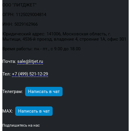
ООО "ЛИТДЖЕТ"
ОГРН: 1125029004814
ИНН: 5029162966
Юридический адрес: 141006, Московская область, г.
Мытищи, 4536-й проезд, владение 4, строение 1А, офис 301
Время работы: пн.- пт., с 9.00 до 18.00
Почта:
sale@litjet.ru
Тел:
+7 (499) 521-12-29
Телеграм:
Написать в чат
МАХ:
Написать в чат
Подпишитесь на нас