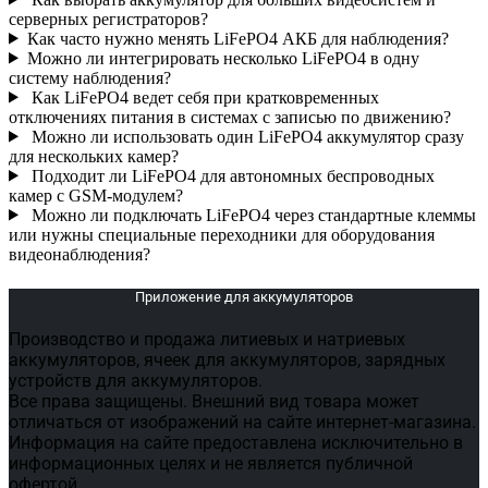
серверных регистраторов?
Как часто нужно менять LiFePO4 АКБ для наблюдения?
Можно ли интегрировать несколько LiFePO4 в одну
систему наблюдения?
Как LiFePO4 ведет себя при кратковременных
отключениях питания в системах с записью по движению?
Можно ли использовать один LiFePO4 аккумулятор сразу
для нескольких камер?
Подходит ли LiFePO4 для автономных беспроводных
камер с GSM-модулем?
Можно ли подключать LiFePO4 через стандартные клеммы
или нужны специальные переходники для оборудования
видеонаблюдения?
Приложение для аккумуляторов
Производство и продажа литиевых и натриевых
аккумуляторов, ячеек для аккумуляторов, зарядных
устройств для аккумуляторов.
Все права защищены. Внешний вид товара может
отличаться от изображений на сайте интернет-магазина.
Информация на сайте предоставлена исключительно в
информационных целях и не является публичной
офертой.