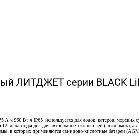
ый ЛИТДЖЕТ серии BLACK LiFe
ч 960 Вт·ч IP65 используется для лодок, катеров, морских су
р 12 вольт подходит для автономных отопителей (автономок), а
ы, в которых применяются свинцово-кислотные батареи (AGM, 