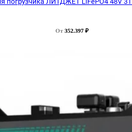
я погрузчика ЛИТДЖЕТ LiFePO4 48V 31
От
352.397
₽